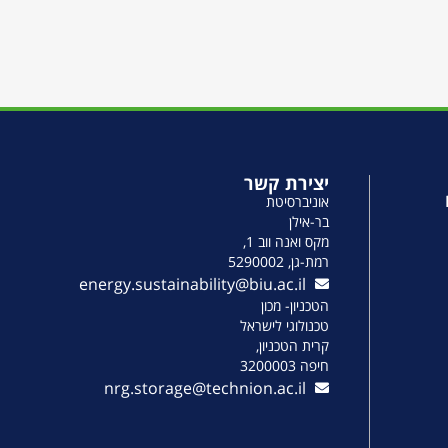
יצירת קשר
אוניברסיטת
בר-אילן
מקס ואנה ווב 1,
רמת-גן, 5290002
energy.sustainability@biu.ac.il
הטכניון- מכון
טכנולוגי לישראל
קרית הטכניון,
חיפה 3200003
nrg.storage@technion.ac.il