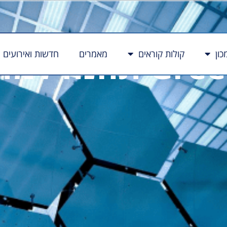
דת תאי דלק
כון
קולות קוראים
מאמרים
חדשות ואירועים