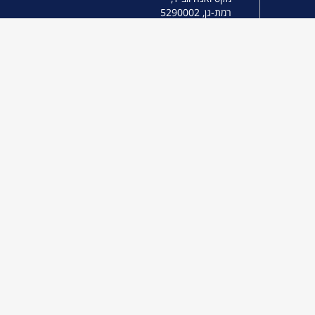
רמת-גן, 5290002
energy.sustainability@biu.ac.il
הטכניון- מכון
טכנולוגי לישראל
קרית הטכניון,
חיפה 3200003
nrg.storage@technion.ac.il
ת