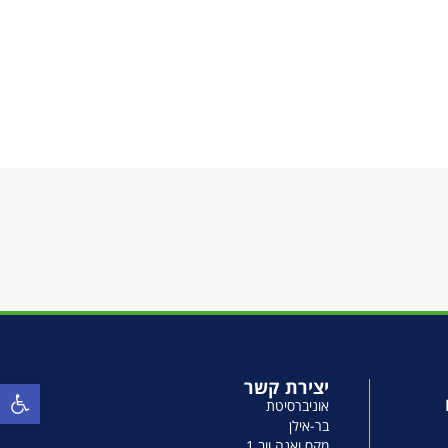
יצירת קשר
פתח סרגל
אוניברסיטת
בר-אילן
מקס ואנה ווב 1,