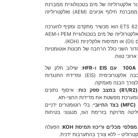
ר אלקטרוליזה של מים בטכנולוגיית ממברנת
חילוף פרוטונים (PEM), ממברנת חילוף אניונים (AEM) ואלקטרוליזה
הדור השני של מערכת 620 ETS הוא מכשיר מתקדם ומקיף להערכה
ואפיון מפורט של תהליכי אלקטרוליזה של מים בטכנולוגיית PEM ו-AEM
KOH).
הדור השני כולל הרחבה של תכונות אוטומטיות
רוכי טווח.
A
עם
EIS
ו-
HFR
: שילוב חלק של
ספקטרוסקופיית עכבה אלקטרוכימית (EIS) ומדידת התנגדות
(R1
במצב ספק כוח
: איסוף נתונים
המערכת מפשטת את מדידות החצי-תא.
(MFC)
בצד החיובי
: בלי רוטומטרים ידניים
 שליטה מדויקת בזרימת הגז, מנגנוני בטיחות
 מפלסי מכלים וריכוז תמיסת
KOH
: הפעלה
קטרוליט – ללא צורך בהתערבות ידנית.