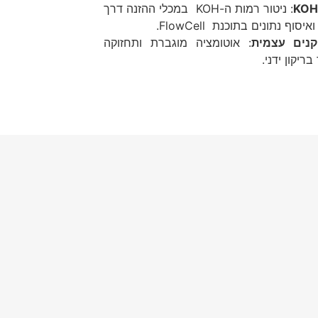
KO
: ניטור רמות ה-KOH במכלי ההזנה דרך
וף נתונים בתוכנת FlowCell.
קנים עצמית
: אוטומציה מוגברת ותחזוקה
ריקון ידני.
קישורים
קישורים