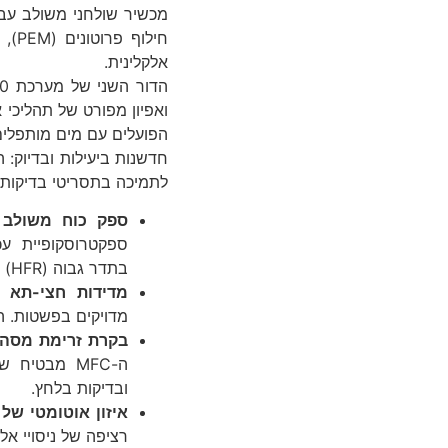
מכשיר שולחני משולב עבו
אלקלינית.
הפועלים עם מים מותפלים (DI) או תמיסות אלקליניות (
חדשנות ביעילות ובדיוק: 
לתמיכה בתסריטי בדיקות א
ספק כוח משולב 100
בתדר גבוה (HFR) לצורך הבנה מעמיקה.
מדידות חצי-תא
/R2)
מדויקים בפשטות. 
בקרת זרימת מסה
ה-MFC מבטיח
ובדיקות בלחץ.
איזון אוטומטי של
רציפה של ניסויי אל