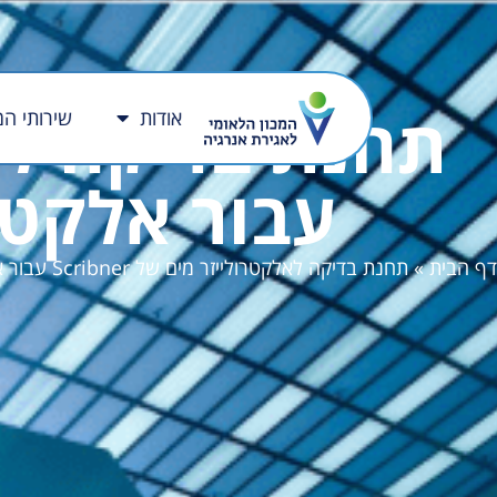
אודות
שירותי המ
עבור אלקטרוליי
דף הבית
»
תחנת בדיקה לאלקטרולייזר מים של Scribner עבור אלקטרולייזרים מסוג PEM ו-AEM