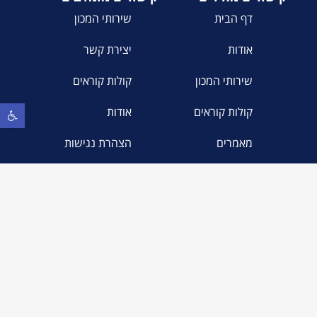
דף הבית
שירותי המכון
אודות
יצירת קשר
שירותי המכון
קולות קוראים
פתח סר
קולות קוראים
אודות
מאמרים
הצהרת נגישות
יצירת קשר
מדיניות הפרטיות
יצירת קשר
אוניברסיטת בר-אילן
מקס ואנה ווב 1, רמת-גן, 5290002
energy.sustainability@biu.ac.il
הטכניון- מכון טכנולוגי לישראל
קרית הטכניון, חיפה 3200003