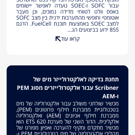
עבור SOFC ו-SOEC נועדה לאפשר יישומים
באפס וולט לטווחי מדידה נמוכים, וכן מעבר
אוטומטי וחופשי מהתערבות ידנית בין מצב SOFC
למצב SOEC באמצעות תוכנת FuelCell. הדגם
855 ידוע בביצועים הג…
קראו עוד
תחנת בדיקה לאלקטרולייזר מים של
Scribner עבור אלקטרולייזרים מסוג PEM
ו-AEM
מכשיר שולחני משולב עבור אלקטרוליזה של מים
בטכנולוגיית ממברנת חילוף פרוטונים (PEM),
ממברנת חילוף אניונים (AEM) ואלקטרוליזה
אלקלינית. הדור השני של מערכת 620 ETS הוא
מכשיר מתקדם ומקיף להערכה ואפיון מפורט של
תהליכי אלקטרוליזה של מים בטכנולוגיית PEM ו-