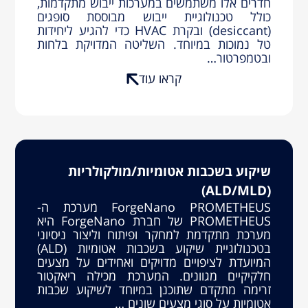
חדרים אלו משתמשים במערכות ייבוש מתקדמות,
כולל טכנולוגיית ייבוש מבוססת סופגים
(desiccant) ובקרת HVAC כדי להגיע ליחידות
טל נמוכות במיוחד. השליטה המדויקת בלחות
ובטמפרטור…
קראו עוד
שיקוע בשכבות אטומיות/מולקולריות
(ALD/MLD)
ForgeNano PROMETHEUS מערכת ה-
PROMETHEUS של חברת ForgeNano היא
מערכת מתקדמת למחקר ופיתוח וליצור ניסיוני
בטכנולוגיית שיקוע בשכבות אטומיות (ALD)
המיועדת לציפויים מדויקים ואחידים על מצעים
חלקיקיים מגוונים. המערכת מכילה ריאקטור
זרימה מתקדם שתוכנן במיוחד לשיקוע שכבות
אטומיות על סוגי מצעים שונים …