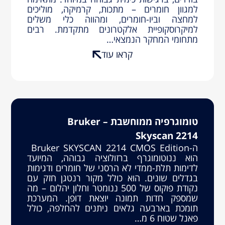
למגוון חומרים – מתכות, קרמיקה, מוליכים
למחצה וביו-חומרים, ומהווה כלי משלים
למיקרוסקופיית אלקטרונים מתקדמת. רבים
מתחומי המחקר הנמצאי…
קראו עוד
טומוגרפיה ממוחשבת – Bruker
Skyscan 2214
ה-Bruker SKYSCAN 2214 CMOS Edition
הוא ננוטומוגרף ברזולוציה גבוהה, המיועד
לדימות תלת-ממדי לא הרסני של חומרים ודגימות
בגדלים שונים. הוא כולל מקור רנטגן חזק עם
נקודת פוקוס של 500 ננומטר וחלון יהלום – מה
שמספק חדות תמונה יוצאת דופן. המערכת
תומכת בארבעה גלאים ניתנים להחלפה, כולל
פאנל שטוח 6 מ…